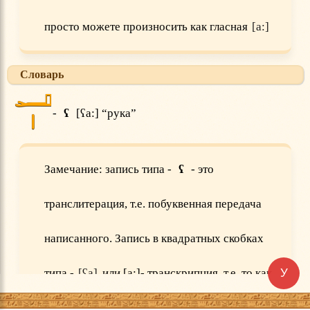
просто можете произносить как гласная
a:
Словарь
𓂝𓏤
-
ʕ
[ʕa:] “рука”
Замечание: запись типа -
ʕ
- это
транслитерация, т.е. побуквенная передача
написанного. Запись в квадратных скобках
У
типа -
ʕa
или [a:]- транскрипция, т.е. то как
следует произносить академически.