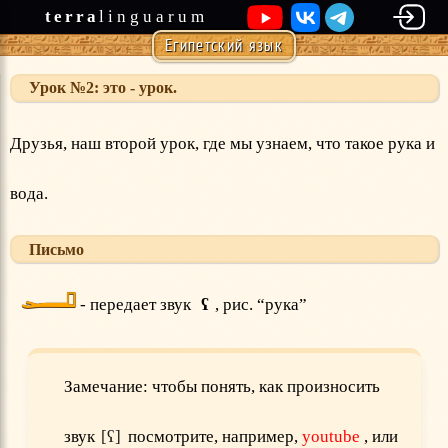
terra
linguarum
Египетский язык
Урок №2: это - урок.
Друзья, наш второй урок, где мы узнаем, что такое рука и
вода.
Письмо
𓂝
- передает звук
ʕ
, рис. “рука”
Замечание: чтобы понять, как произносить
звук
ʕ
посмотрите, например,
youtube
, или