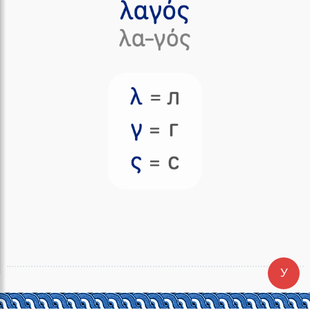
У
Cледующий урок