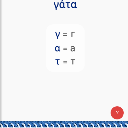
У
Cледующий урок