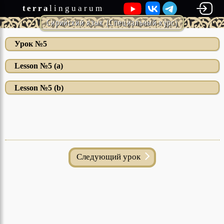
terra
linguarum
Сирийский язык (Специальный курс)
Урок №5
Lesson №5 (a)
Lesson №5 (b)
Cледующий урок