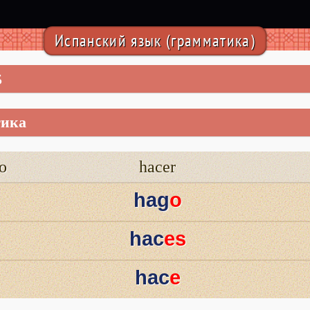
Испанский язык (грамматика)
5
тика
о
hacer
hag‍‍
‍‍o
hac‍‍
‍‍es
hac‍‍
‍‍e