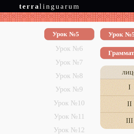
terra
linguarum
Урок №3
Урок №4
Урок №5
Урок №
Урок №6
Грамма
Урок №7
лиц
Урок №8
I
Урок №9
Урок №10
II
Урок №11
III
Урок №12