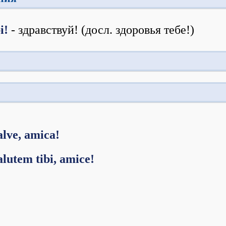
bi!
- здравствуй! (досл. здоровья тебе!)
alve, amica!
alutem tibi, amice!