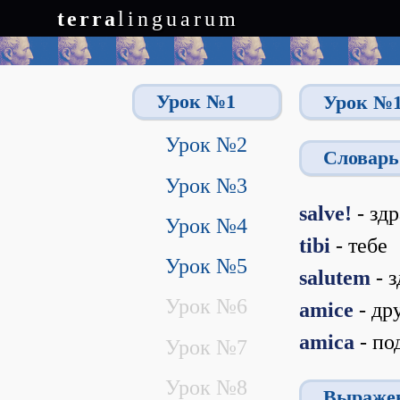
terra
linguarum
Урок №1
Урок №
Урок №2
Словарь
Урок №3
salve!
- зд
Урок №4
tibi
- тебе
Урок №5
salutem
- 
Урок №6
amice
- др
amica
- п
Урок №7
Урок №8
Выраже