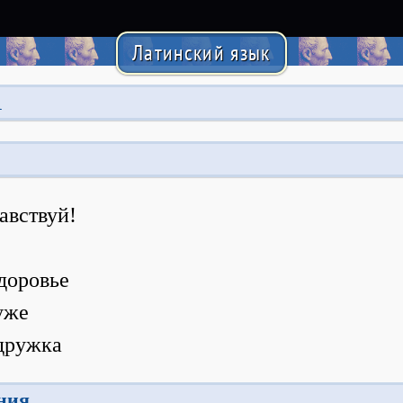
Латинский язык
1
равствуй!
здоровье
уже
одружка
ния