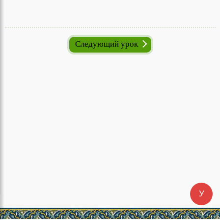
Cледующий урок
У