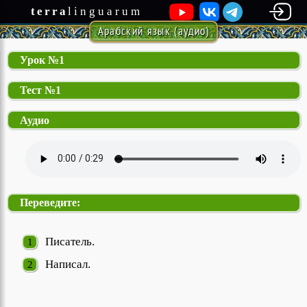
terra
linguarum
Арабский язык (аудио)
Урок №1
Тест №1
Аудио
Переведите:
Писатель.
Написал.